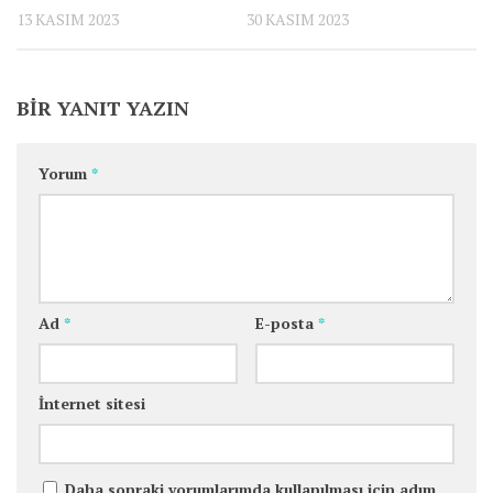
13 KASIM 2023
30 KASIM 2023
BIR YANIT YAZIN
Yorum
*
Ad
*
E-posta
*
İnternet sitesi
Daha sonraki yorumlarımda kullanılması için adım,