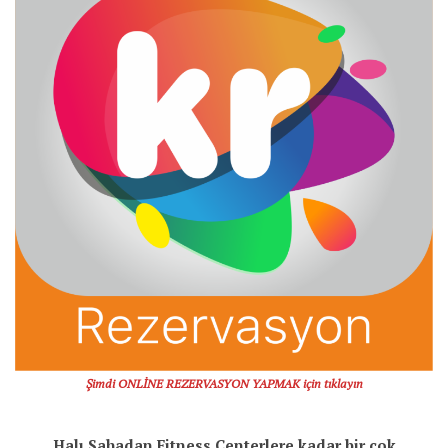
Şimdi ONLİNE REZERVASYON YAPMAK için tıklayın
Halı Sahadan Fitness Centerlere kadar bir çok