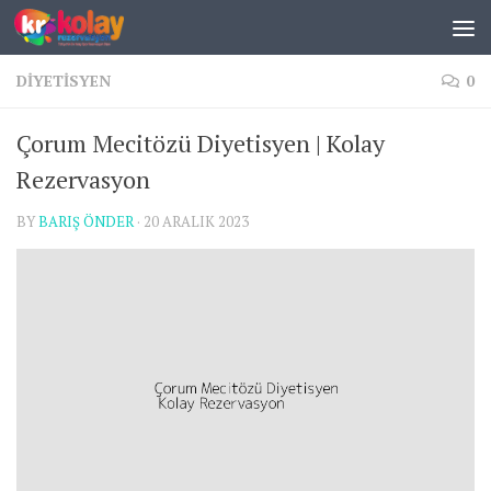
Skip to content
DIYETISYEN
0
Çorum Mecitözü Diyetisyen | Kolay
Rezervasyon
BY
BARIŞ ÖNDER
·
20 ARALIK 2023