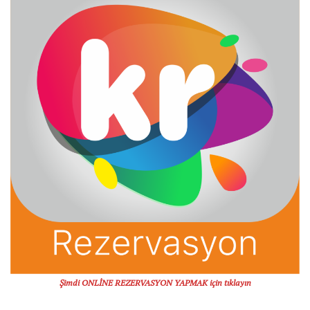
Şimdi ONLİNE REZERVASYON YAPMAK için tıklayın