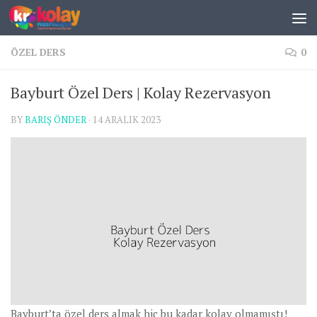
Skip to content
ÖZEL DERS
0
Bayburt Özel Ders | Kolay Rezervasyon
BY
BARIŞ ÖNDER
·
14 ARALIK 2023
Bayburt’ta özel ders almak hiç bu kadar kolay olmamıştı!