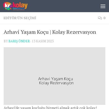
Skip to content
EDITÖR'ÜN SEÇIMI
0
Arhavi Yaşam Koçu | Kolay Rezervasyon
BY
BARIŞ ÖNDER
·
13 KASIM 2023
Arhavi’de yaşam koçluğu hizmeti almak artık çok kolay!