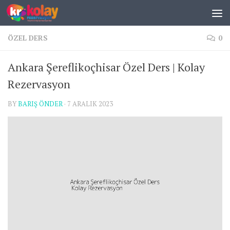
Skip to content
ÖZEL DERS
0
Ankara Şereflikoçhisar Özel Ders | Kolay
Rezervasyon
BY
BARIŞ ÖNDER
·
7 ARALIK 2023